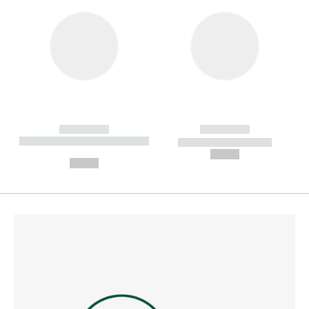
------------
------------
----------- ----------- --------
----------- -----------
---
--,-- €
--,-- €