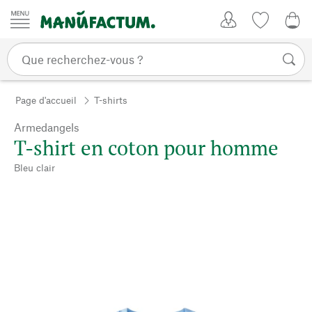
Passer au contenu
Mon compte
Liste de su
0,0
Page d'accueil
T-shirts
Armedangels
T-shirt en coton pour homme
Bleu clair