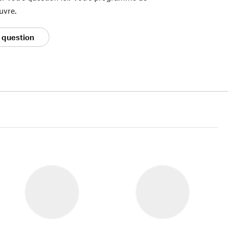
uvre.
 question