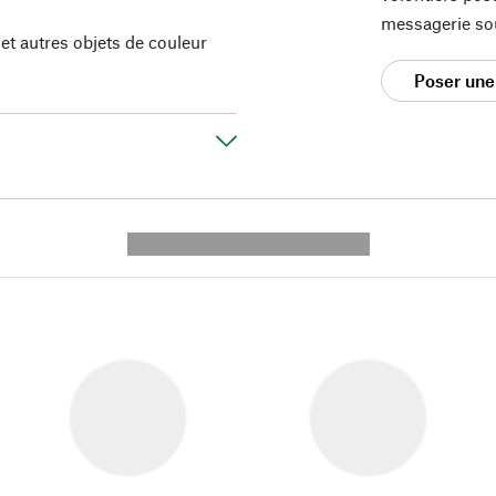
messagerie so
et autres objets de couleur
Poser une
---------- --------------