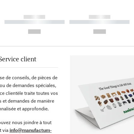
------------
------------
----------- ----------- ----------
----------- ----------- ----------
-
-
--,-- €
--,-- €
Service client
sse de conseils, de pièces de
ou de demandes spéciales,
ce clientèle traite toutes vos
s et demandes de manière
nalisée et approfondie.
uvez nous joindre à tout
 via
info@manufactum-