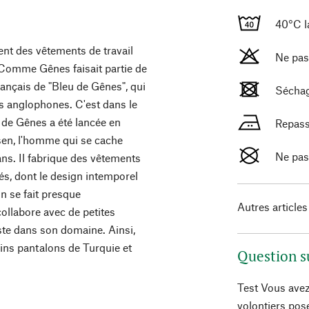
40°C l
ent des vêtements de travail
Ne pas
o. Comme Gênes faisait partie de
français de "Bleu de Gênes", qui
Séchag
ys anglophones. C'est dans le
 de Gênes a été lancée en
Repass
en, l'homme qui se cache
Ne pas
ans. Il fabrique des vêtements
és, dont le design intemporel
n se fait presque
Autres articles
ollabore avec de petites
iste dans son domaine. Ainsi,
tains pantalons de Turquie et
Question s
Test Vous avez
volontiers pos