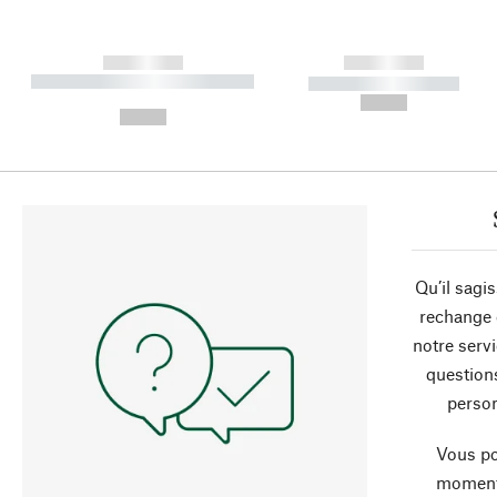
------------
------------
----------- ----------- ----------
----------- -----------
-
--,-- €
--,-- €
Qu’il sagi
rechange 
notre servi
question
person
Vous po
moment