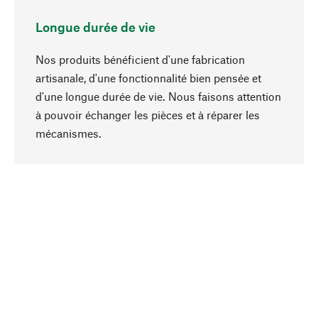
Longue durée de vie
Nos produits bénéficient d'une fabrication
artisanale, d'une fonctionnalité bien pensée et
d'une longue durée de vie. Nous faisons attention
à pouvoir échanger les pièces et à réparer les
Haut de page
mécanismes.
Conscient
La durabilité est au cœur de notre sélection de
produits. Nous misons sur des ingrédients
naturels et des matériaux qui peuvent être
entretenus, ainsi que sur une production
respectueuse des ressources et socialement