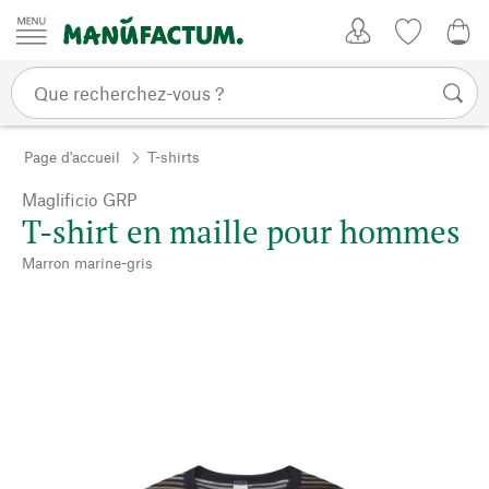
Passer au contenu
Mon compte
Liste de su
0,0
Page d'accueil
T-shirts
Maglificio GRP
T-shirt en maille pour hommes
Marron marine-gris