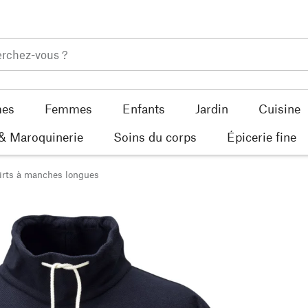
es
Femmes
Enfants
Jardin
Cuisine
 & Maroquinerie
Soins du corps
Épicerie fine
irts à manches longues