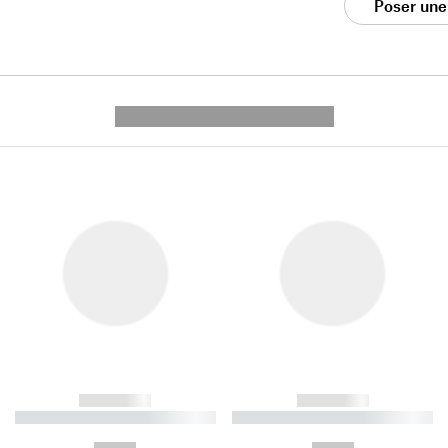
Poser une
---------- --------------
------------
------------
----------- ----------- ----------
----------- ----------- ----------
-
-