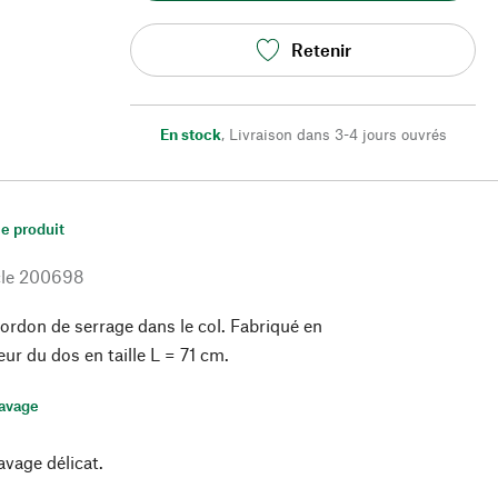
Retenir
En stock
,
Livraison dans 3-4 jours ouvrés
le produit
le
200698
rdon de serrage dans le col. Fabriqué en
ur du dos en taille L = 71 cm.
lavage
avage délicat.