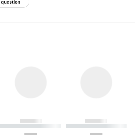
 question
------------
------------
----------- ----------- ----------
----------- ----------- ----------
- -----------
-