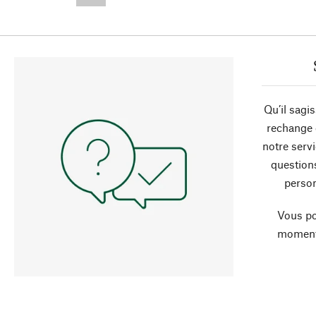
--,-- €
Qu’il sagi
rechange 
notre servi
question
person
Vous po
moment