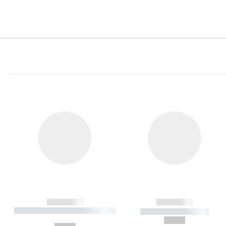
------------
------------
----------- ----------- ----------
----------- -----------
-
--,-- €