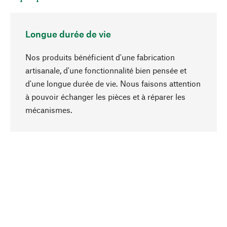
Longue durée de vie
Nos produits bénéficient d'une fabrication
artisanale, d'une fonctionnalité bien pensée et
d'une longue durée de vie. Nous faisons attention
à pouvoir échanger les pièces et à réparer les
Haut de page
mécanismes.
Conscient
La durabilité est au cœur de notre sélection de
produits. Nous misons sur des ingrédients
naturels et des matériaux qui peuvent être