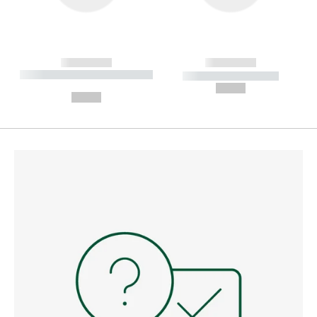
------------
------------
----------- ----------- --------
----------- -----------
---
--,-- €
--,-- €