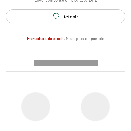
Envoi compensé en CO₂ avec DHL
Retenir
En rupture de stock
,
N'est plus disponible
---------- --------------