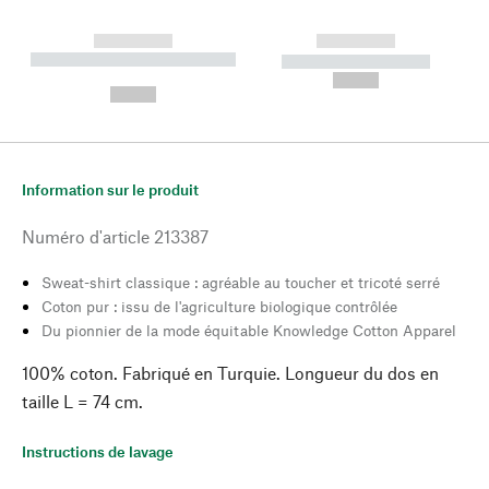
------------
------------
----------- ----------- --------
----------- -----------
---
--,-- €
--,-- €
Information sur le produit
Numéro d'article
213387
Sweat-shirt classique : agréable au toucher et tricoté serré
Coton pur : issu de l'agriculture biologique contrôlée
Du pionnier de la mode équitable Knowledge Cotton Apparel
100% coton. Fabriqué en Turquie. Longueur du dos en
taille L = 74 cm.
Instructions de lavage