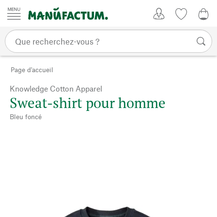
Passer au contenu
Mon compte
Liste de su
0,0
Page d'accueil
Knowledge Cotton Apparel
Sweat-shirt pour homme
Bleu foncé