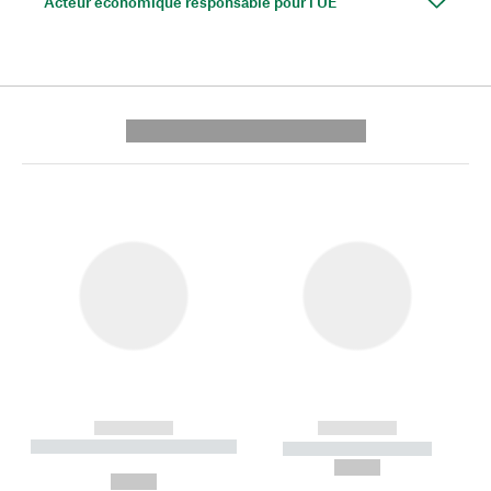
Acteur économique responsable pour l'UE
---------- --------------
------------
------------
----------- ----------- --------
----------- -----------
---
--,-- €
--,-- €