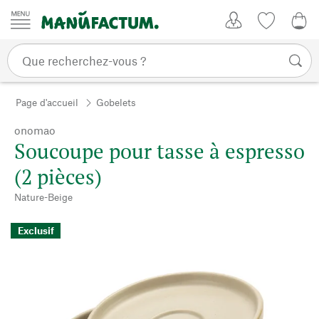
Passer au contenu
Mon compte
Liste de su
0,0
Page d'accueil
Gobelets
onomao
Soucoupe pour tasse à espresso
(2 pièces)
Nature-Beige
Exclusif