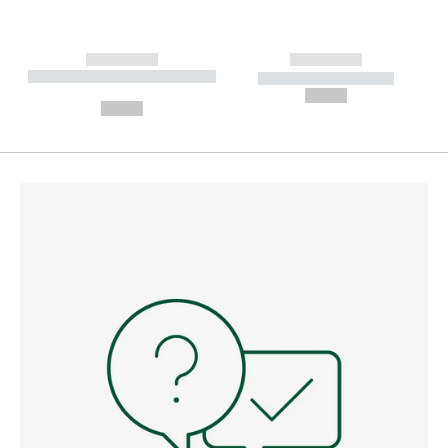
------------
------------
----------- ----------- --------
----------- -----------
---
--,-- €
--,-- €