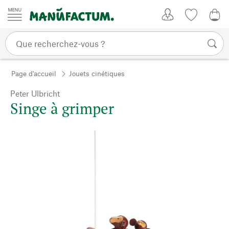
Passer au contenu
Mon compte
Liste de su
0,0
Page d'accueil
Jouets cinétiques
Peter Ulbricht
Singe à grimper