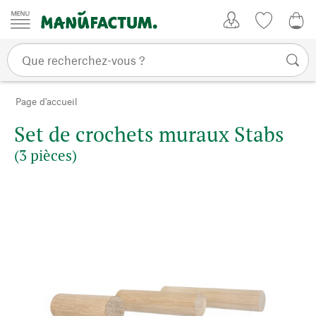
Passer au contenu
Mon compte
Liste de su
0,0
Page d'accueil
Set de crochets muraux Stabs
(3 pièces)