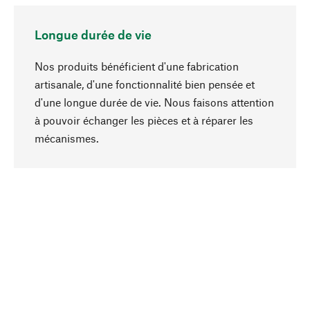
Longue durée de vie
Nos produits bénéficient d'une fabrication
artisanale, d'une fonctionnalité bien pensée et
d'une longue durée de vie. Nous faisons attention
à pouvoir échanger les pièces et à réparer les
Haut de page
mécanismes.
Conscient
La durabilité est au cœur de notre sélection de
produits. Nous misons sur des ingrédients
naturels et des matériaux qui peuvent être
entretenus, ainsi que sur une production