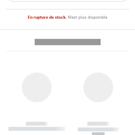
En rupture de stock
,
N'est plus disponible
---------- --------------
------------
------------
----------- ----------- --------
----------- -----------
---
--,-- €