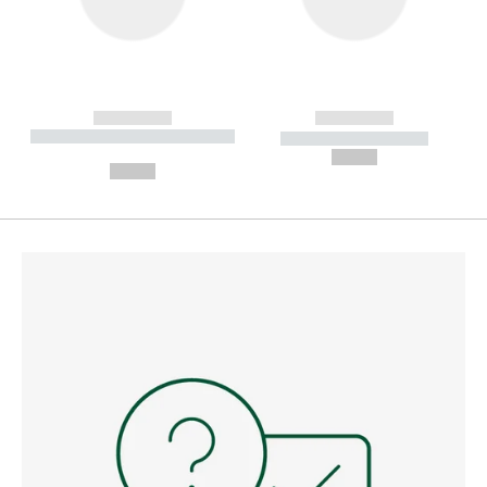
------------
------------
----------- ----------- --------
----------- -----------
---
--,-- €
--,-- €