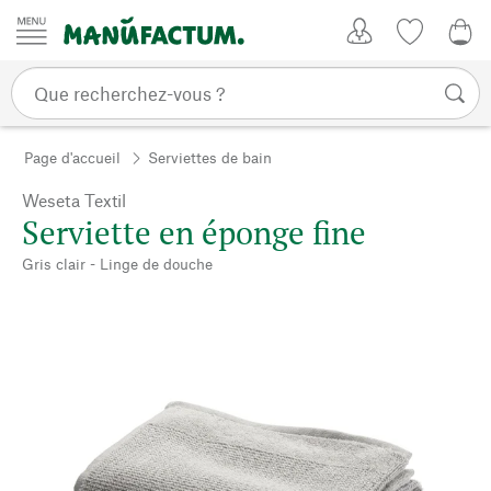
Passer au contenu
Mon compte
Liste de su
0,0
Page d'accueil
Serviettes de bain
Weseta Textil
Serviette en éponge fine
Gris clair - Linge de douche