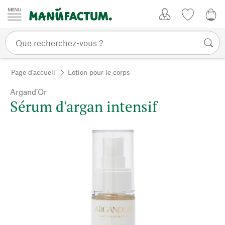
Passer au contenu
Mon compte
Liste de su
0,0
Page d'accueil
Lotion pour le corps
Argand’Or
Sérum d'argan intensif