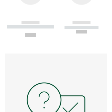
------------
------------
----------- ----------- --------
----------- -----------
---
--,-- €
--,-- €