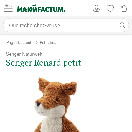
Passer au contenu
Mon compte
Liste de su
0,0
Page d'accueil
Peluches
Senger Naturwelt
Senger Renard petit