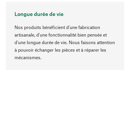
Longue durée de vie
Nos produits bénéficient d'une fabrication
artisanale, d'une fonctionnalité bien pensée et
d'une longue durée de vie. Nous faisons attention
à pouvoir échanger les pièces et à réparer les
Haut de page
mécanismes.
Conscient
La durabilité est au cœur de notre sélection de
produits. Nous misons sur des ingrédients
naturels et des matériaux qui peuvent être
entretenus, ainsi que sur une production