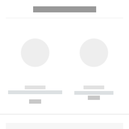
---------- --------------
------------
------------
----------- ----------- --------
----------- -----------
---
--,-- €
--,-- €