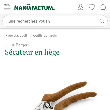
Passer au contenu
Mon compte
Liste de su
0,0
Page d'accueil
Outils de jardin
Julius Berger
Sécateur en liège