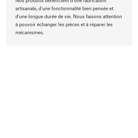
Nos produits bénéficient d'une fabrication
artisanale, d'une fonctionnalité bien pensée et
d'une longue durée de vie. Nous faisons attention
à pouvoir échanger les pièces et à réparer les
Haut de page
mécanismes.
Conscient
La durabilité est au cœur de notre sélection de
produits. Nous misons sur des ingrédients
naturels et des matériaux qui peuvent être
entretenus, ainsi que sur une production
respectueuse des ressources et socialement
responsable.