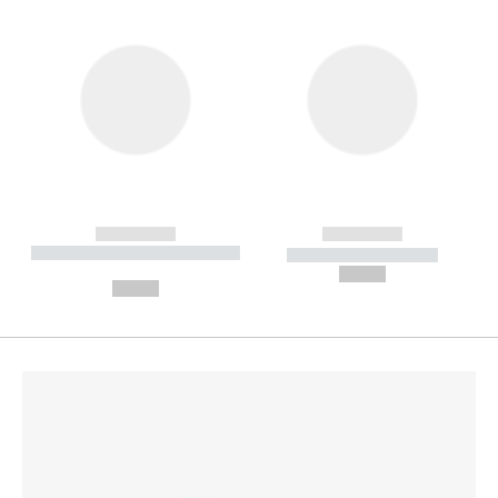
------------
------------
----------- ----------- --------
----------- -----------
---
--,-- €
--,-- €