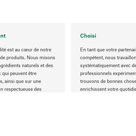
nt
Choisi
lité est au cœur de notre
En tant que votre partenai
 de produits. Nous misons
compétent, nous travaillo
ngrédients naturels et des
systématiquement avec d
 qui peuvent être
professionnels expériment
s, ainsi que sur une
trouvons de bonnes chose
on respectueuse des
enrichissent votre quotidi
s et socialement
un choix optimal de matér
ble.
une excellente fabrication.