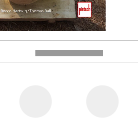
---------- --------------