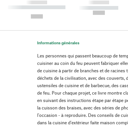
------------
------------
----------- ----------- ----------
----------- -----------
-
--,-- €
--,-- €
Informations générales
Les personnes qui passent beaucoup de temps
cuisiner au coin du feu peuvent fabriquer e
de cuisine à partir de branches et de racines 
déchets de la civilisation, avec des couverts, 
ustensiles de cuisine et de barbecue, des cas
de feu. Pour chaque projet, ce livre montre
en suivant des instructions étape par étape po
la cuisson des braises, avec des séries de p
l'occasion - à reproduire. Des conseils de cui
dans la cuisine d'extérieur faite maison complè