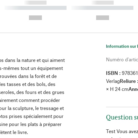
------------
------------
----------- ----------- ----------
----------- ----------- ----------
-
-
--,-- €
--,-- €
Information sur 
Numéro d'artic
 dans la nature et qui aiment
lles-mêmes tout un équipement
ISBN :
97836
trouvées dans la forêt et de
Verlag
Reliure 
des tasses et des bols, des
× H 24 cm
Ann
seroles, des fours et des grues
 clairement comment procéder
ur la sculpture, le tressage et
Question s
hotos prises spécialement pour
sine pour les plats à préparer
Test Vous avez
tent le livre.