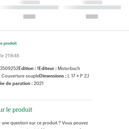
------------
------------
----------- ----------- ----------
----------- ----------- ----------
- -----------
-
--,-- €
--,-- €
le produit
le
211648
13509252
Edition :
1
Editeur :
Motorbuch
:
Couverture souple
Dimensions :
L 17 × P 2,1
ée de parution :
2021
ur le produit
 une question sur ce produit ? Vous pouvez