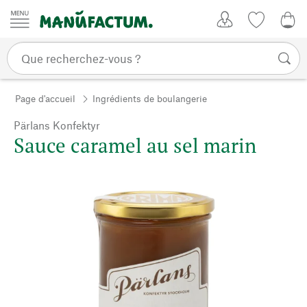
Passer au contenu
Mon compte
Liste de su
0,0
Page d'accueil
Ingrédients de boulangerie
Pärlans Konfektyr
Sauce caramel au sel marin