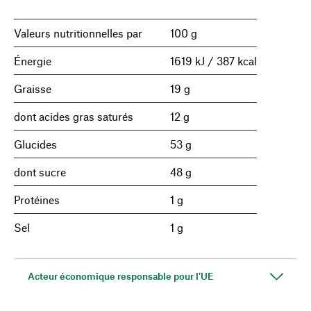
Valeurs nutritionnelles par
100 g
Énergie
1619 kJ / 387 kcal
Graisse
19 g
dont acides gras saturés
12 g
Glucides
53 g
dont sucre
48 g
Protéines
1 g
Sel
1 g
Acteur économique responsable pour l'UE