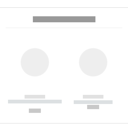
---------- --------------
------------
------------
----------- ----------- --------
----------- -----------
---
--,-- €
--,-- €