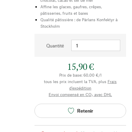
chocolat, cacao et sel de mer
Affine les glaces, gaufres, crêpes,
pâtisseries, fruits et baies
Qualité pâtissière : de Pärlans Konfektyr à
Stockholm
Quantité
15,90 €
Prix de base: 60,00 €/l
tous les prix incluent la TVA, plus
Frais
d'expédition
Envoi compensé en CO₂ avec DHL
Retenir