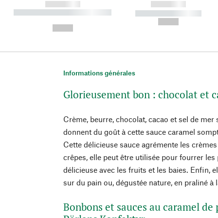
------------
------------
----------- ----------- ----------
----------- -----------
-
--,-- €
--,-- €
Informations générales
Glorieusement bon : chocolat et 
Crème, beurre, chocolat, cacao et sel de mer
donnent du goût à cette sauce caramel somptue
Cette délicieuse sauce agrémente les crèmes g
crêpes, elle peut être utilisée pour fourrer les 
délicieuse avec les fruits et les baies. Enfin, e
sur du pain ou, dégustée nature, en praliné à l
Bonbons et sauces au caramel de p