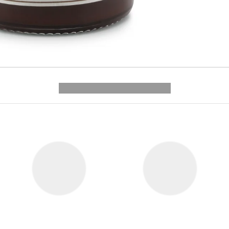
---------- --------------