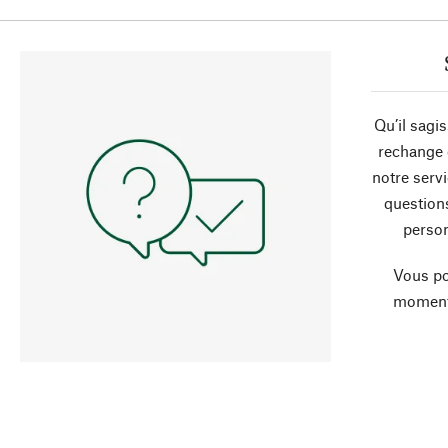
Qu’il sagi
rechange 
notre servi
question
person
Vous po
moment