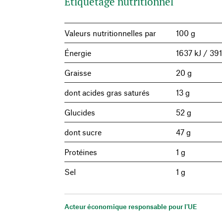
Étiquetage nutritionnel
Valeurs nutritionnelles par
100 g
Énergie
1637 kJ / 391
Graisse
20 g
dont acides gras saturés
13 g
Glucides
52 g
dont sucre
47 g
Protéines
1 g
Sel
1 g
Acteur économique responsable pour l'UE