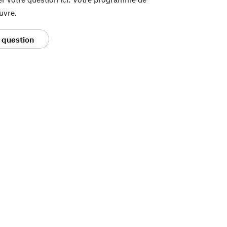
uvre.
 question