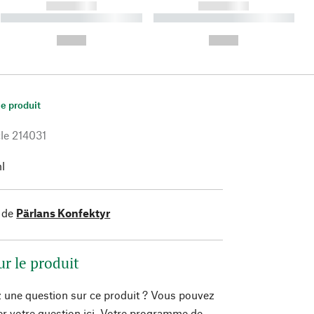
------------
------------
----------- ----------- ----------
----------- ----------- ----------
- -----------
-
--,-- €
--,-- €
le produit
le
214031
l
 de
Pärlans Konfektyr
ur le produit
 une question sur ce produit ? Vous pouvez
er votre question ici. Votre programme de