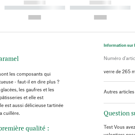
------------
------------
----------- ----------- ----------
----------- ----------- ----------
-
-
--,-- €
--,-- €
Information sur 
caramel
Numéro d'artic
verre de 265 m
 sont les composants qui
use - faut-il en dire plus ?
lacées, les gaufres et les
Autres articles
pâtisseries et elle est
lle est aussi délicieuse tartinée
Question s
a cuillère.
remière qualité :
Test Vous avez
volontiers pos