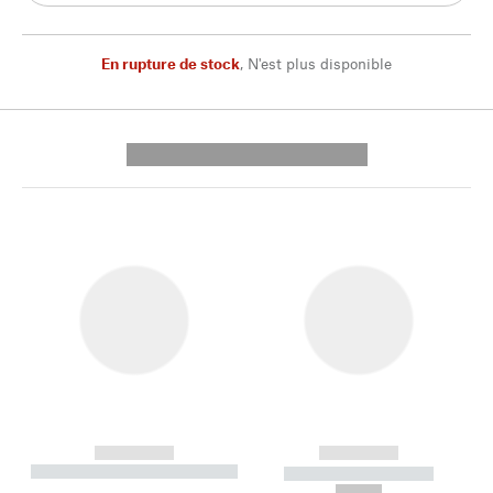
En rupture de stock
,
N'est plus disponible
---------- --------------
------------
------------
----------- ----------- --------
----------- -----------
---
--,-- €