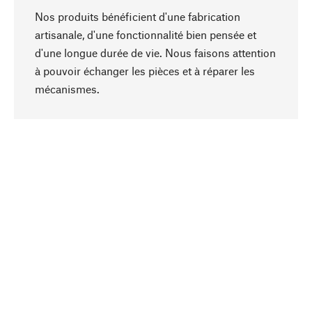
Nos produits bénéficient d'une fabrication
artisanale, d'une fonctionnalité bien pensée et
d'une longue durée de vie. Nous faisons attention
à pouvoir échanger les pièces et à réparer les
Haut de page
mécanismes.
Conscient
La durabilité est au cœur de notre sélection de
produits. Nous misons sur des ingrédients
naturels et des matériaux qui peuvent être
entretenus, ainsi que sur une production
respectueuse des ressources et socialement
responsable.