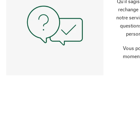
Qu’il sagi
rechange 
notre servi
question
person
Vous po
moment