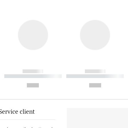
------------
------------
----------- ----------- ----------
----------- ----------- ----------
-
-
--,-- €
--,-- €
Service client