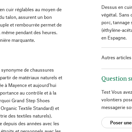
Dessus en cuir
 en cuir réglables au moyen de
végétal. Sans 
 du talon, assurent un bon
porc, tannage 
ouple et rembourrée permet de
(éthylène-acét
t, même pendant des heures.
en Espagne.
anière marquante.
Autres articles
st synonyme de chaussures
Question s
partir de matériaux naturels et
ée à Mayence et aujourd'hui
Test Vous avez
portance au contrôle et à la
volontiers pos
ourquoi Grand Step Shoes
messagerie so
 Organic Textile Standard) et
rie des textiles naturels).
Poser une
le depuis des années avec les
étroits et personnels avec les