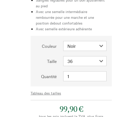
Sangles réglables pour un bon ajustement
au pied
Avec une semelle intermédiaire
rembourrée pour une marche et une
position debout confortables
Avec semelle extérieure adhérente
Couleur
Taille
Quantité
Tableau des tailles
99,90 €
tous les prix incluent la TVA, plus
Frais