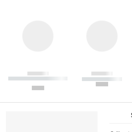
------------
------------
----------- ----------- ----------
----------- -----------
-
--,-- €
--,-- €