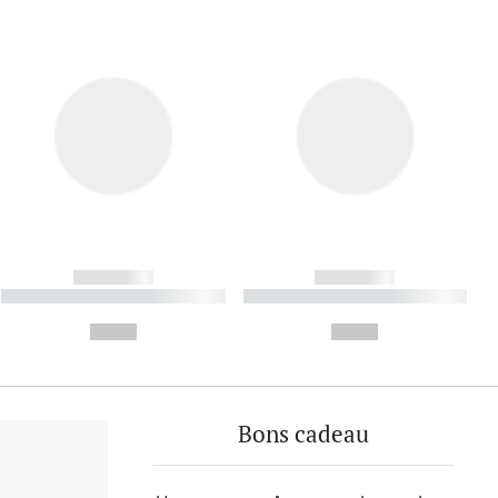
------------
------------
----------- ----------- ----------
----------- ----------- ----------
- -----------
-
--,-- €
--,-- €
Bons cadeau