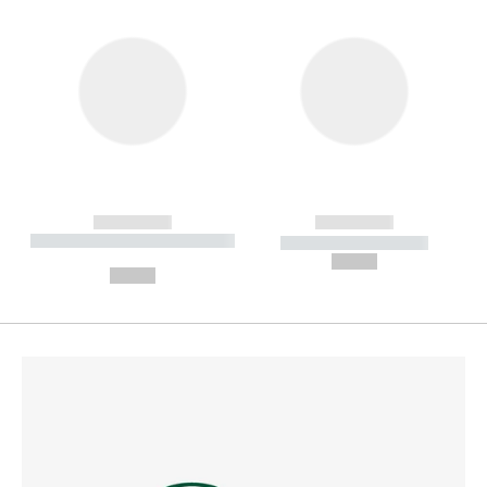
------------
------------
----------- ----------- --------
----------- -----------
---
--,-- €
--,-- €