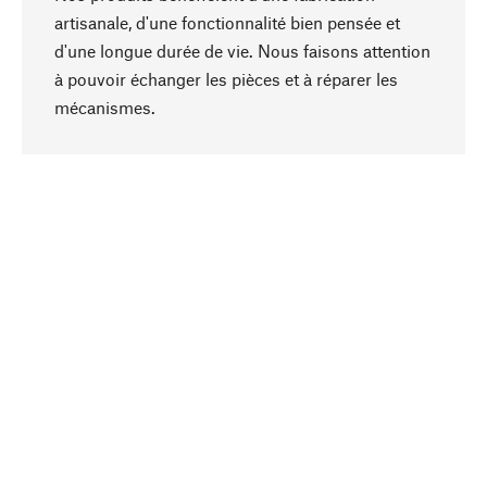
artisanale, d'une fonctionnalité bien pensée et
d'une longue durée de vie. Nous faisons attention
à pouvoir échanger les pièces et à réparer les
Haut de page
mécanismes.
Conscient
La durabilité est au cœur de notre sélection de
produits. Nous misons sur des ingrédients
naturels et des matériaux qui peuvent être
entretenus, ainsi que sur une production
respectueuse des ressources et socialement
responsable.