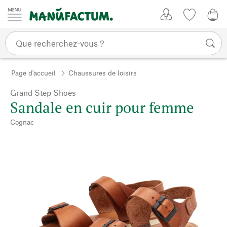
Passer au contenu
Mon compte
Liste de su
0,0
Page d'accueil
Chaussures de loisirs
Grand Step Shoes
Sandale en cuir pour femme
Cognac