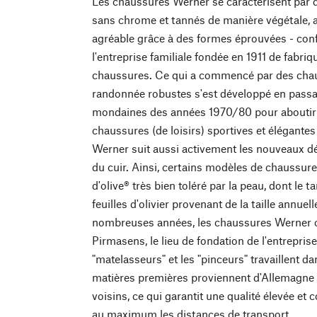
Les chaussures Werner se caractérisent par de
sans chrome et tannés de manière végétale, a
agréable grâce à des formes éprouvées - con
l'entreprise familiale fondée en 1911 de fabri
chaussures. Ce qui a commencé par des chaus
randonnée robustes s'est développé en passan
mondaines des années 1970/80 pour aboutir 
chaussures (de loisirs) sportives et élégan
Werner suit aussi activement les nouveaux 
du cuir. Ainsi, certains modèles de chaussure
d'olive® très bien toléré par la peau, dont le t
feuilles d'olivier provenant de la taille annue
nombreuses années, les chaussures Werner o
Pirmasens, le lieu de fondation de l'entreprise
"matelasseurs" et les "pinceurs" travaillent da
matières premières proviennent d'Allemagne
voisins, ce qui garantit une qualité élevée et
au maximum les distances de transport.