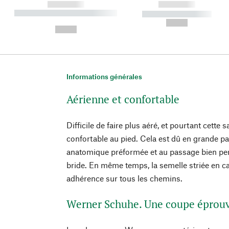
------------
------------
----------- ----------- ----------
----------- -----------
-
--,-- €
--,-- €
Informations générales
Aérienne et confortable
Difficile de faire plus aéré, et pourtant cette s
confortable au pied. Cela est dû en grande par
anatomique préformée et au passage bien pens
bride. En même temps, la semelle striée en 
adhérence sur tous les chemins.
Werner Schuhe. Une coupe éprouvé