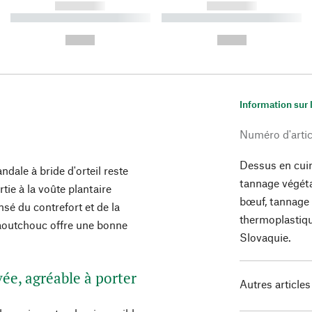
------------
------------
----------- ----------- ----------
----------- ----------- ----------
-
-
--,-- €
--,-- €
Information sur 
Numéro d'artic
Dessus en cuir
andale à bride d'orteil reste
tannage végéta
tie à la voûte plantaire
bœuf, tannage 
é du contrefort et de la
thermoplastiqu
caoutchouc offre une bonne
Slovaquie.
e, agréable à porter
Autres articles