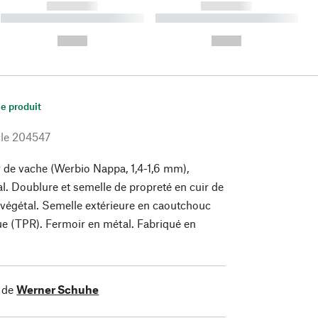
------------
------------
----------- ----------- ----------
----------- ----------- ----------
- -----------
-
--,-- €
--,-- €
le produit
le
204547
 de vache (Werbio Nappa, 1,4-1,6 mm),
l. Doublure et semelle de propreté en cuir de
végétal. Semelle extérieure en caoutchouc
e (TPR). Fermoir en métal. Fabriqué en
 de
Werner Schuhe