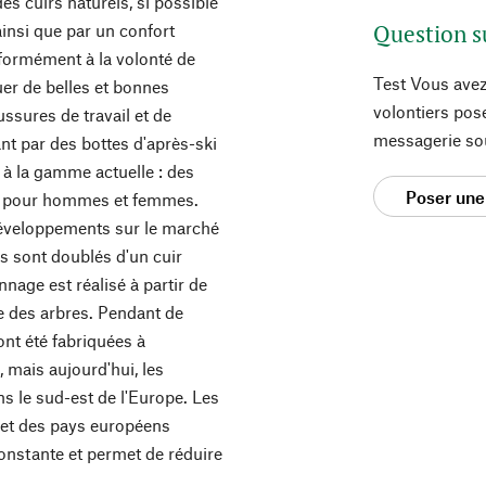
s cuirs naturels, si possible
Question s
insi que par un confort
formément à la volonté de
Test Vous avez
quer de belles et bonnes
volontiers pos
sures de travail et de
messagerie so
t par des bottes d'après-ski
à la gamme actuelle : des
Poser une
tes pour hommes et femmes.
développements sur le marché
s sont doublés d'un cuir
annage est réalisé à partir de
lle des arbres. Pendant de
nt été fabriquées à
, mais aujourd'hui, les
ns le sud-est de l'Europe. Les
 et des pays européens
 constante et permet de réduire