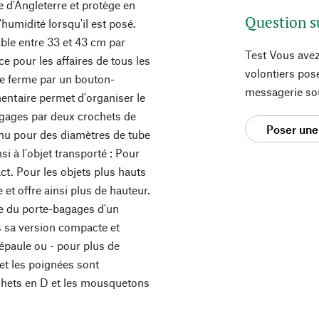
e d'Angleterre et protège en
Question s
'humidité lorsqu'il est posé.
ble entre 33 et 43 cm par
Test Vous avez
e pour les affaires de tous les
volontiers pos
 se ferme par un bouton-
messagerie so
entaire permet d'organiser le
agages par deux crochets de
Poser une
inu pour des diamètres de tube
i à l'objet transporté : Pour
act. Pour les objets plus hauts
 et offre ainsi plus de hauteur.
che du porte-bagages d'un
ns sa version compacte et
'épaule ou - pour plus de
et les poignées sont
rochets en D et les mousquetons