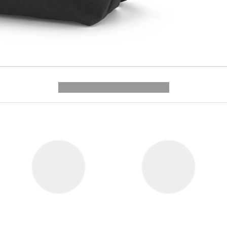
---------- --------------