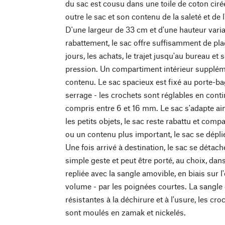
du sac est cousu dans une toile de coton ciré
outre le sac et son contenu de la saleté et de l
D'une largeur de 33 cm et d'une hauteur varia
rabattement, le sac offre suffisamment de plac
jours, les achats, le trajet jusqu'au bureau et
pression. Un compartiment intérieur supplém
contenu. Le sac spacieux est fixé au porte-b
serrage - les crochets sont réglables en cont
compris entre 6 et 16 mm. Le sac s'adapte ains
les petits objets, le sac reste rabattu et comp
ou un contenu plus important, le sac se déplie
Une fois arrivé à destination, le sac se déta
simple geste et peut être porté, au choix, da
repliée avec la sangle amovible, en biais sur l
volume - par les poignées courtes. La sangle 
résistantes à la déchirure et à l'usure, les c
sont moulés en zamak et nickelés.