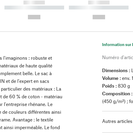
------------
------------
----------- ----------- ----------
----------- ----------- ----------
-
-
--,-- €
--,-- €
Information sur 
Numéro d'artic
l'imaginons : robuste et
atériaux de haute qualité
Dimensions :
simplement belle. Le sac à
Volume :
env. 1
 et de l'expert en sacs
Poids :
830 g
articulier des matériaux : La
Composition :
et de 60 % de coton - matériau
(450 g/m²) ; fo
ur l'entreprise rhénane. Le
e de couleurs différentes ainsi
trame. Avantage : le textile
Autres articles
nt ainsi imperméable. Le fond