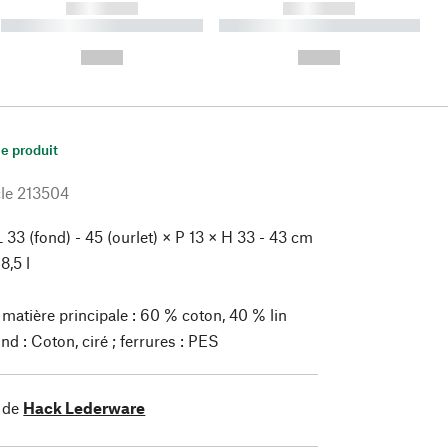
------------
------------
----------- ----------- ----------
----------- ----------- ----------
- -----------
-
--,-- €
--,-- €
le produit
le
213504
L 33 (fond) - 45 (ourlet) × P 13 × H 33 - 43 cm
8,5 l
matière principale : 60 % coton, 40 % lin
nd : Coton, ciré ; ferrures : PES
 de
Hack Lederware