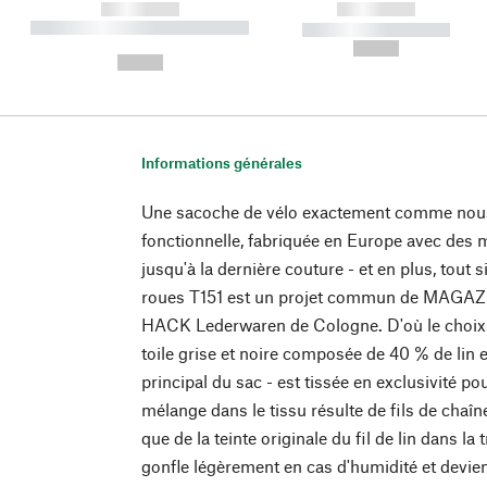
------------
------------
----------- ----------- ----------
----------- -----------
-
--,-- €
--,-- €
Informations générales
Une sacoche de vélo exactement comme nous 
fonctionnelle, fabriquée en Europe avec des m
jusqu'à la dernière couture - et en plus, tout 
roues T151 est un projet commun de MAGAZIN
HACK Lederwaren de Cologne. D'où le choix p
toile grise et noire composée de 40 % de lin 
principal du sac - est tissée en exclusivité po
mélange dans le tissu résulte de fils de chaîn
que de la teinte originale du fil de lin dans la 
gonfle légèrement en cas d'humidité et devie