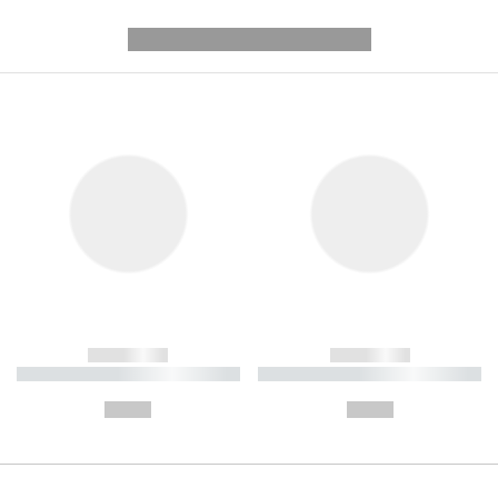
---------- --------------
------------
------------
----------- ----------- ----------
----------- ----------- ----------
-
-
--,-- €
--,-- €