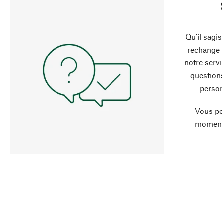
Qu’il sagi
rechange 
notre servi
question
person
Vous po
moment