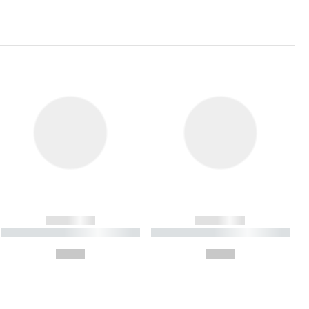
------------
------------
----------- ----------- ----------
----------- ----------- ----------
- -----------
-
--,-- €
--,-- €