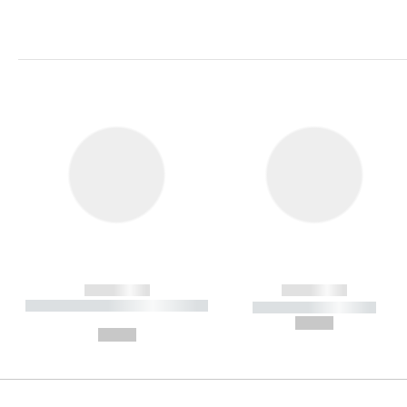
------------
------------
----------- ----------- ----------
----------- -----------
-
--,-- €
--,-- €