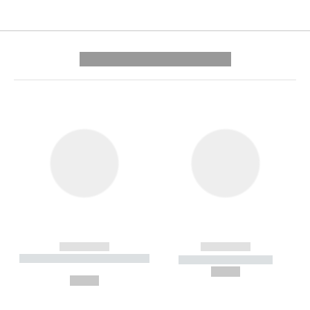
---------- --------------
------------
------------
----------- ----------- --------
----------- -----------
---
--,-- €
--,-- €