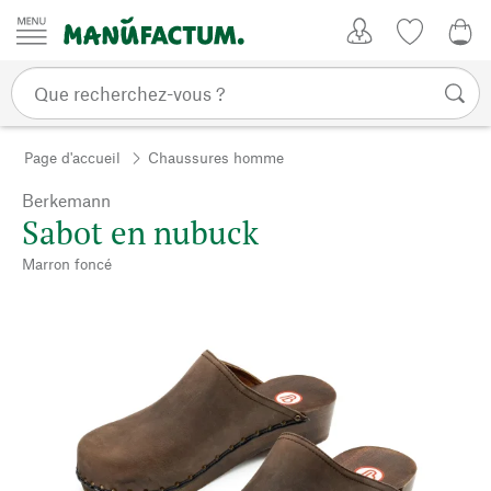
Passer au contenu
Mon compte
Liste de su
0,0
Page d'accueil
Chaussures homme
Berkemann
Sabot en nubuck
Marron foncé