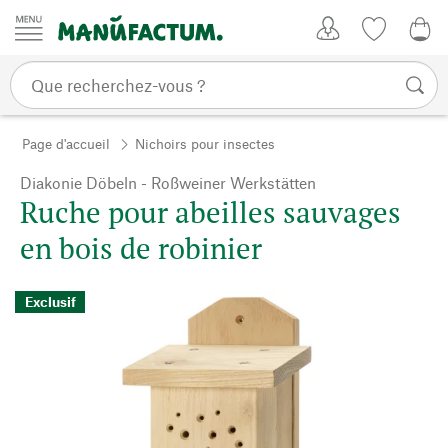
Passer au contenu
Mon compte
Liste de su
0,0
Page d'accueil
Nichoirs pour insectes
Diakonie Döbeln - Roßweiner Werkstätten
Ruche pour abeilles sauvages
en bois de robinier
Exclusif