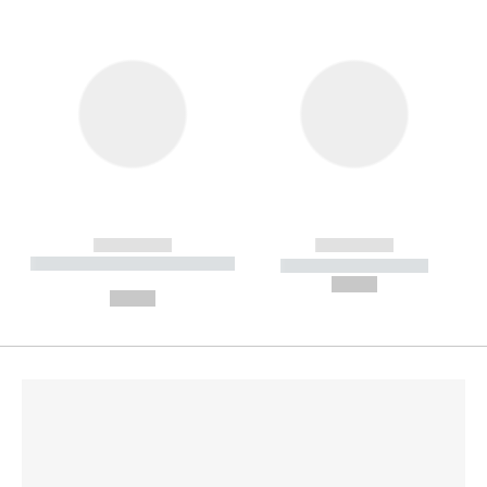
------------
------------
----------- ----------- --------
----------- -----------
---
--,-- €
--,-- €