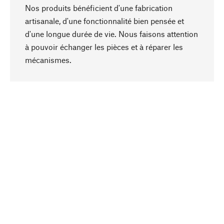
Nos produits bénéficient d'une fabrication
artisanale, d'une fonctionnalité bien pensée et
d'une longue durée de vie. Nous faisons attention
à pouvoir échanger les pièces et à réparer les
Haut de page
mécanismes.
Conscient
La durabilité est au cœur de notre sélection de
produits. Nous misons sur des ingrédients
naturels et des matériaux qui peuvent être
entretenus, ainsi que sur une production
respectueuse des ressources et socialement
responsable.