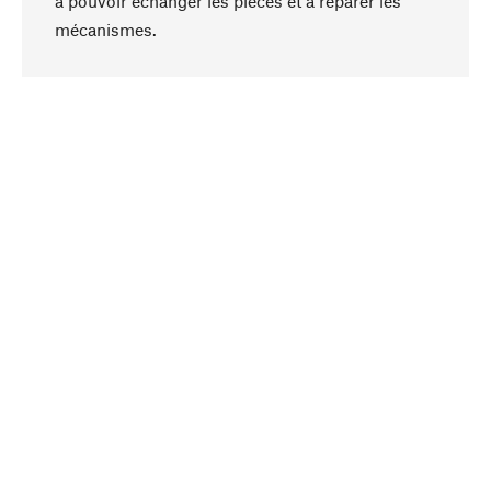
à pouvoir échanger les pièces et à réparer les
Haut de page
mécanismes.
Conscient
La durabilité est au cœur de notre sélection de
produits. Nous misons sur des ingrédients
naturels et des matériaux qui peuvent être
entretenus, ainsi que sur une production
respectueuse des ressources et socialement
responsable.
Choisi