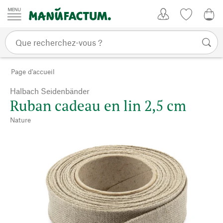
Passer au contenu
Mon compte
Liste de su
0,0
Page d'accueil
Halbach Seidenbänder
Ruban cadeau en lin 2,5 cm
Nature