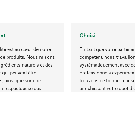
nt
Choisi
lité est au cœur de notre
En tant que votre partenai
 de produits. Nous misons
compétent, nous travaillo
ngrédients naturels et des
systématiquement avec d
 qui peuvent être
professionnels expériment
s, ainsi que sur une
trouvons de bonnes chose
on respectueuse des
enrichissent votre quotidi
s et socialement
un choix optimal de matér
ble.
une excellente fabrication.