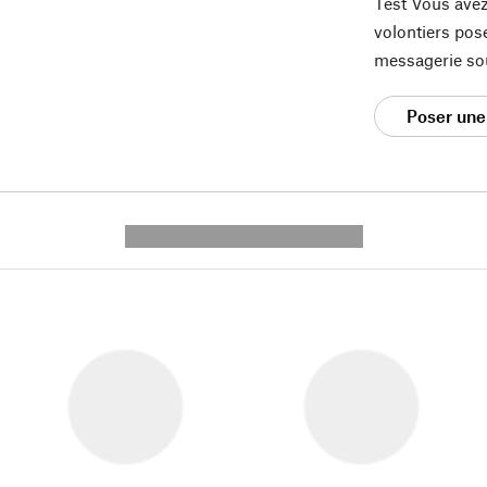
Test Vous avez
volontiers pos
messagerie so
Poser une
---------- --------------