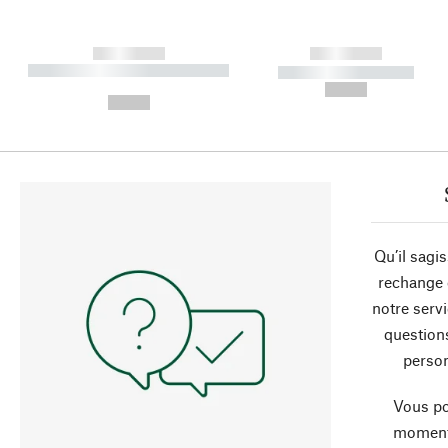
------------
------------
----------- ----------- ----------
----------- -----------
-
--,-- €
--,-- €
Qu’il sagi
rechange 
notre servi
question
person
Vous po
moment