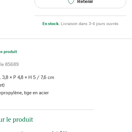
Retenir
En stock
,
Livraison dans 3-4 jours ouvrés
le produit
le
85689
 3,8 × P 4,8 × H 5 / 7,6 cm
et)
propylène, tige en acier
ur le produit