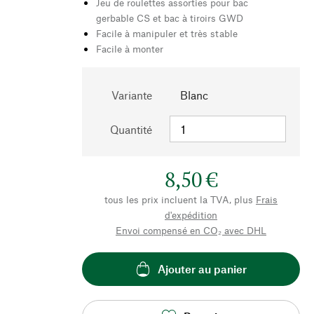
Jeu de roulettes assorties pour bac
gerbable CS et bac à tiroirs GWD
Facile à manipuler et très stable
Facile à monter
Variante
Blanc
Quantité
8,50 €
tous les prix incluent la TVA, plus
Frais
d'expédition
Envoi compensé en CO₂ avec DHL
Ajouter au panier