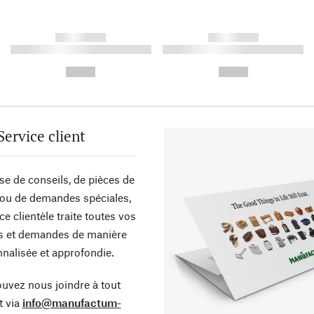
------------
------------
----------- ----------- ----------
----------- ----------- ----------
-
-
--,-- €
--,-- €
Service client
sse de conseils, de pièces de
ou de demandes spéciales,
ce clientèle traite toutes vos
s et demandes de manière
nalisée et approfondie.
uvez nous joindre à tout
 via
info@manufactum-