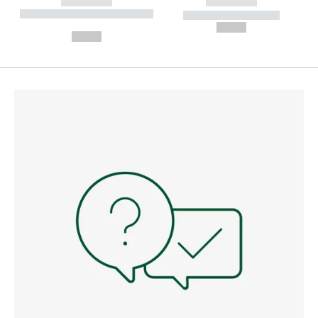
------------
------------
----------- ----------- --------
----------- -----------
---
--,-- €
--,-- €