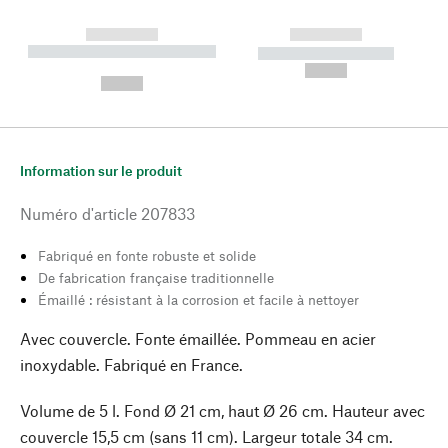
------------
------------
----------- ----------- --------
----------- -----------
---
--,-- €
--,-- €
Information sur le produit
Numéro d'article
207833
Fabriqué en fonte robuste et solide
De fabrication française traditionnelle
Émaillé : résistant à la corrosion et facile à nettoyer
Avec couvercle. Fonte émaillée. Pommeau en acier
inoxydable. Fabriqué en France.
Volume de 5 l. Fond Ø 21 cm, haut Ø 26 cm. Hauteur avec
couvercle 15,5 cm (sans 11 cm). Largeur totale 34 cm.