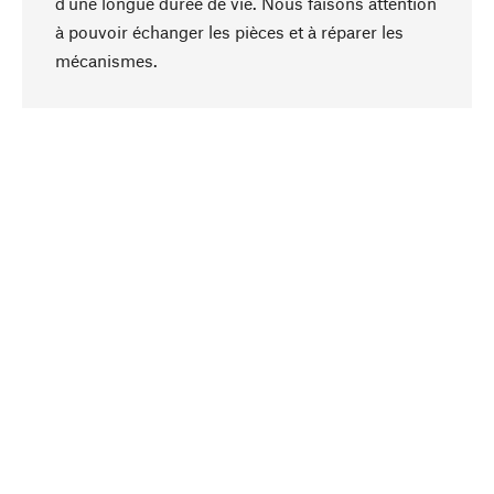
d'une longue durée de vie. Nous faisons attention
à pouvoir échanger les pièces et à réparer les
Haut de page
mécanismes.
Conscient
La durabilité est au cœur de notre sélection de
produits. Nous misons sur des ingrédients
naturels et des matériaux qui peuvent être
entretenus, ainsi que sur une production
respectueuse des ressources et socialement
responsable.