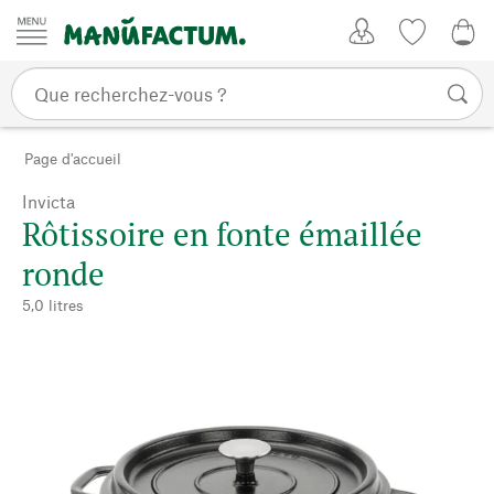
Passer au contenu
Mon compte
Liste de su
0,0
Page d'accueil
Invicta
Rôtissoire en fonte émaillée
ronde
5,0 litres