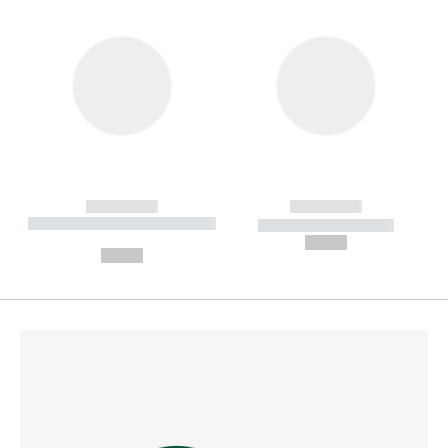
------------
------------
----------- ----------- --------
----------- -----------
---
--,-- €
--,-- €