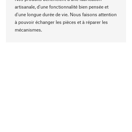
artisanale, d'une fonctionnalité bien pensée et
d'une longue durée de vie. Nous faisons attention
à pouvoir échanger les pièces et à réparer les
Haut de page
mécanismes.
Conscient
La durabilité est au cœur de notre sélection de
produits. Nous misons sur des ingrédients
naturels et des matériaux qui peuvent être
entretenus, ainsi que sur une production
respectueuse des ressources et socialement
responsable.