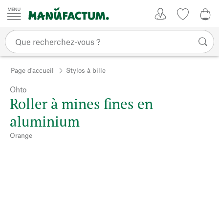
Passer au contenu
Mon compte
Liste de su
0,0
Page d'accueil
Stylos à bille
Ohto
Roller à mines fines en
aluminium
Orange