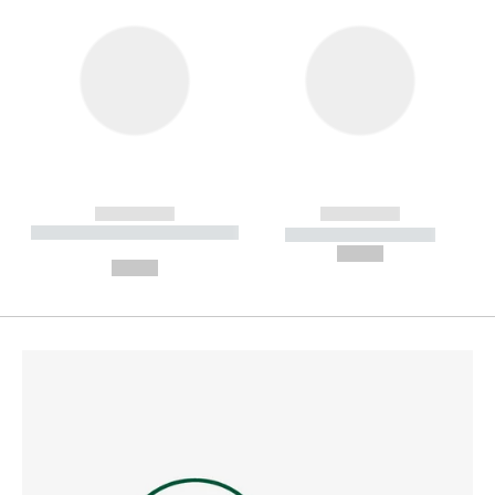
------------
------------
----------- ----------- --------
----------- -----------
---
--,-- €
--,-- €