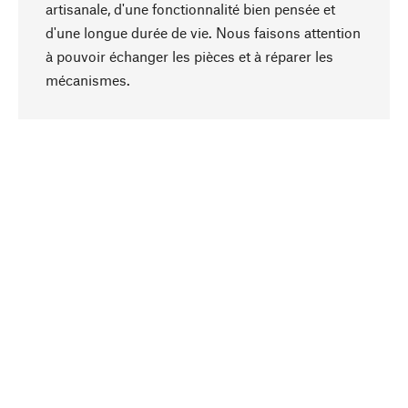
artisanale, d'une fonctionnalité bien pensée et
d'une longue durée de vie. Nous faisons attention
à pouvoir échanger les pièces et à réparer les
Haut de page
mécanismes.
Conscient
La durabilité est au cœur de notre sélection de
produits. Nous misons sur des ingrédients
naturels et des matériaux qui peuvent être
entretenus, ainsi que sur une production
respectueuse des ressources et socialement
responsable.