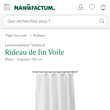
Passer au contenu
Mon compte
Liste de su
0,0
Page d'accueil
Rideaux
Leinenweberei Vieböck
Rideau de lin Voile
Blanc - longueur 150 cm