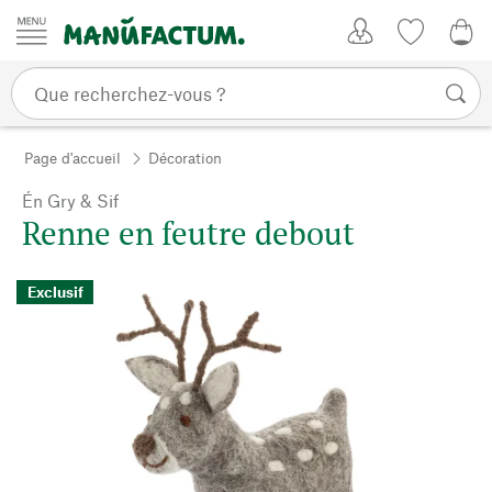
Passer au contenu
Mon compte
Liste de su
0,0
Page d'accueil
Décoration
Én Gry & Sif
Renne en feutre debout
Exclusif