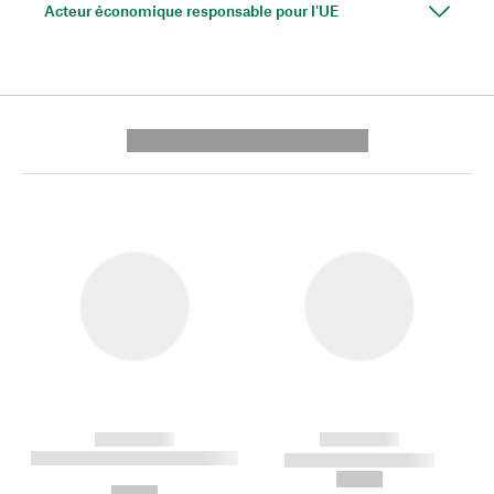
Acteur économique responsable pour l'UE
---------- --------------
------------
------------
----------- ----------- --------
----------- -----------
---
--,-- €
--,-- €