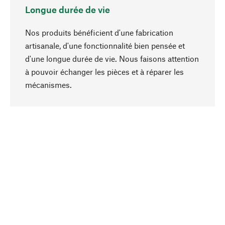
Longue durée de vie
Nos produits bénéficient d'une fabrication
artisanale, d'une fonctionnalité bien pensée et
d'une longue durée de vie. Nous faisons attention
à pouvoir échanger les pièces et à réparer les
Haut de page
mécanismes.
Conscient
La durabilité est au cœur de notre sélection de
produits. Nous misons sur des ingrédients
naturels et des matériaux qui peuvent être
entretenus, ainsi que sur une production
respectueuse des ressources et socialement