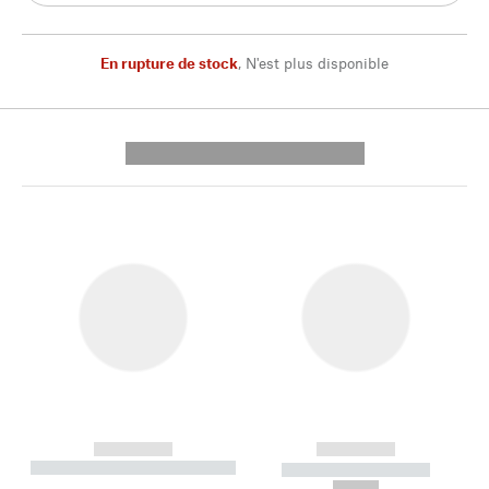
En rupture de stock
,
N'est plus disponible
---------- --------------
------------
------------
----------- ----------- --------
----------- -----------
---
--,-- €