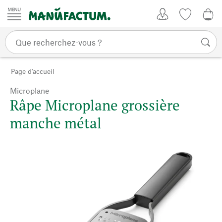
Passer au contenu
Mon compte
Liste de su
0,0
Page d'accueil
Microplane
Râpe Microplane grossière
manche métal