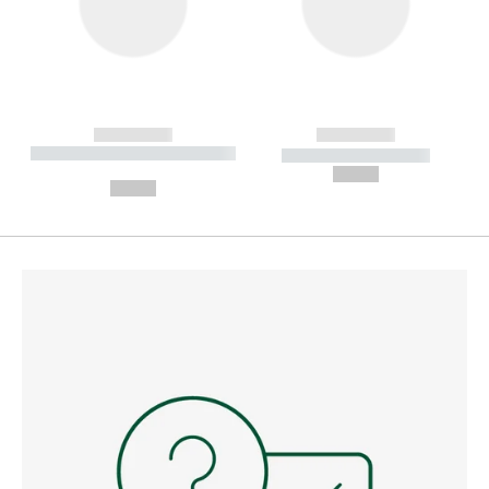
------------
------------
----------- ----------- --------
----------- -----------
---
--,-- €
--,-- €