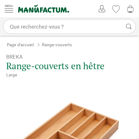
Passer au contenu
Mon compte
Liste de su
0,0
Page d'accueil
Range-couverts
BREKA
Range-couverts en hêtre
Large