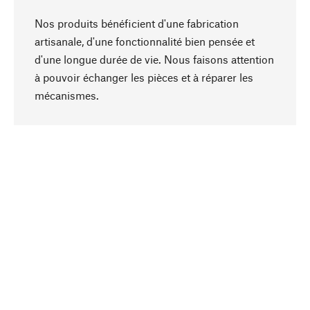
Nos produits bénéficient d'une fabrication
artisanale, d'une fonctionnalité bien pensée et
d'une longue durée de vie. Nous faisons attention
à pouvoir échanger les pièces et à réparer les
Haut de page
mécanismes.
Conscient
La durabilité est au cœur de notre sélection de
produits. Nous misons sur des ingrédients
naturels et des matériaux qui peuvent être
entretenus, ainsi que sur une production
respectueuse des ressources et socialement
responsable.