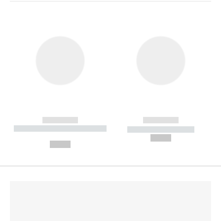
------------
------------
----------- ----------- --------
----------- -----------
---
--,-- €
--,-- €