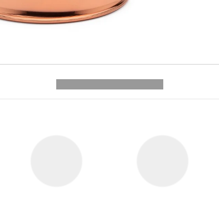
---------- --------------