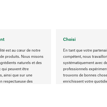
nt
Choisi
lité est au cœur de notre
En tant que votre partenai
 de produits. Nous misons
compétent, nous travaillo
ngrédients naturels et des
systématiquement avec d
 qui peuvent être
professionnels expériment
s, ainsi que sur une
trouvons de bonnes chose
on respectueuse des
enrichissent votre quotidi
s et socialement
un choix optimal de matér
ble.
une excellente fabrication.