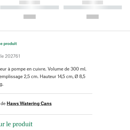
------------
------------
----------- ----------- ----------
----------- ----------- ----------
- -----------
-
--,-- €
--,-- €
le produit
le
202761
uteur à pompe en cuivre. Volume de 300 ml.
emplissage 2,5 cm. Hauteur 14,5 cm, Ø 8,5
g.
 de
Haws Watering Cans
ur le produit