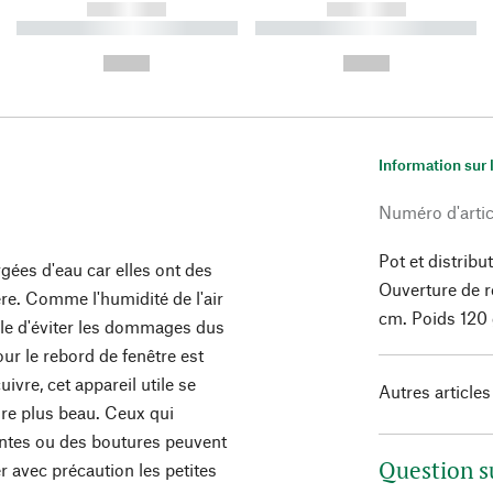
------------
------------
----------- ----------- ----------
----------- ----------- ----------
-
-
--,-- €
--,-- €
Information sur 
Numéro d'artic
Pot et distrib
rgées d'eau car elles ont des
Ouverture de r
ère. Comme l'humidité de l'air
cm. Poids 120 
ile d'éviter les dommages dus
our le rebord de fenêtre est
uivre, cet appareil utile se
Autres articles
ore plus beau. Ceux qui
ntes ou des boutures peuvent
Question s
r avec précaution les petites