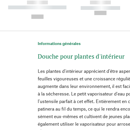
------------
------------
----------- ----------- ----------
----------- -----------
-
--,-- €
--,-- €
Informations générales
Douche pour plantes d'intérieur
Les plantes d'intérieur apprécient d'être aspe
feuilles vigoureuses et une croissance réguli
augmente dans leur environnement, il est fac
à la sécheresse. Le petit vaporisateur d'eau p
l'ustensile parfait à cet effet. Entièrement en c
patinera au fil du temps, ce qui le rendra enc
sèment eux-mêmes et cultivent de jeunes pla
également utiliser le vaporisateur pour arrose