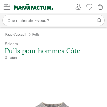
Passer au contenu
Mon compte
Liste de su
0,0
Page d'accueil
Pulls
Seldom
Pulls pour hommes Côte
Grisâtre