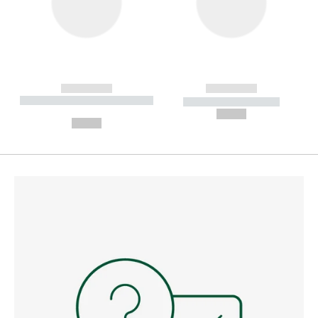
------------
------------
----------- ----------- --------
----------- -----------
---
--,-- €
--,-- €