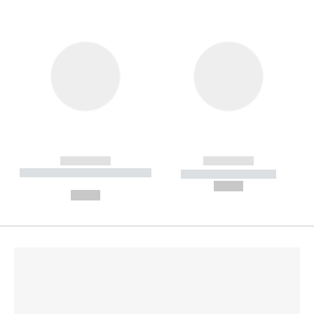
------------
------------
----------- ----------- --------
----------- -----------
---
--,-- €
--,-- €