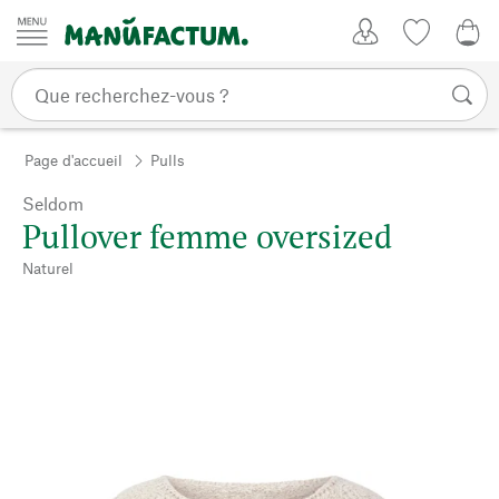
Passer au contenu
Mon compte
Liste de su
0,0
Page d'accueil
Pulls
Seldom
Pullover femme oversized
Naturel