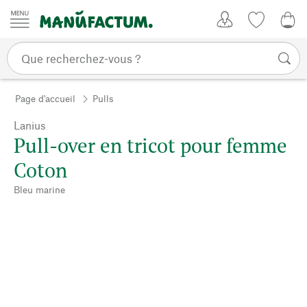
Passer au contenu
Mon compte
Liste de su
0,0
Page d'accueil
Pulls
Lanius
Pull-over en tricot pour femme
Coton
Bleu marine