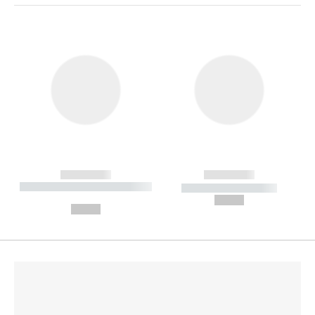
------------
------------
----------- ----------- --------
----------- -----------
---
--,-- €
--,-- €