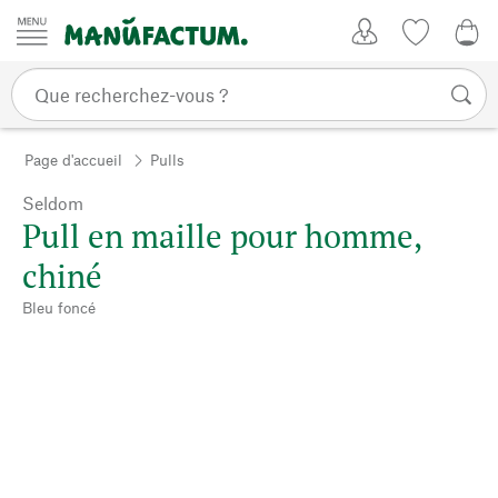
Passer au contenu
Mon compte
Liste de su
0,0
Page d'accueil
Pulls
Seldom
Pull en maille pour homme,
chiné
Bleu foncé