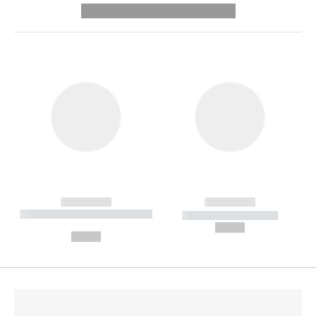
---------- --------------
------------
------------
----------- ----------- --------
----------- -----------
---
--,-- €
--,-- €