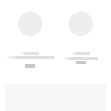
------------
------------
----------- ----------- --------
----------- -----------
---
--,-- €
--,-- €