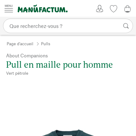
Passer au contenu
Mon compte
Liste de su
0,0
Page d'accueil
Pulls
About Companions
Pull en maille pour homme
Vert pétrole