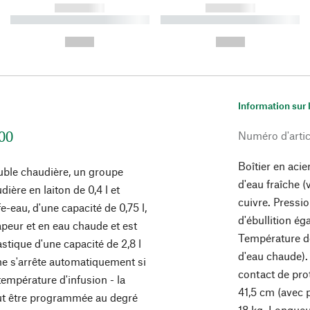
------------
------------
----------- ----------- ----------
----------- ----------- ----------
-
-
--,-- €
--,-- €
Information sur 
00
Numéro d'artic
Boîtier en aci
uble chaudière, un groupe
d'eau fraîche (
ière en laiton de 0,4 l et
cuivre. Pressio
e-eau, d'une capacité de 0,75 l,
d'ébullition ég
peur et en eau chaude et est
Température de
stique d'une capacité de 2,8 l
d'eau chaude).
ne s'arrête automatiquement si
contact de pro
température d'infusion - la
41,5 cm (avec p
eut être programmée au degré
18 kg. Longueur