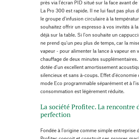
près via l'écran PID situé sur la face avant d
La Pro 300 est rapide. Il ne lui faut pas plus
le groupe d'infusion circulaire à la températu
souhaitez offrir un espresso à vos invités à la
déjà sur la table. Si l'on souhaite un cappucc
ne prend qu'un peu plus de temps, car la mi
vapeur - pour alimenter la lance à vapeur en 
chauffage de deux minutes supplémentaires. 
dotée d'un excellent amortissement acoustiq
silencieux et sans à-coups. Effet d'économie d
mode Eco programmable séparément et à l'iso
consommation est légèrement réduite.
La société Profitec. La rencontre d
perfection
Fondée à l'origine comme simple entreprise de
Profitec conçoit et construit ses propres ma