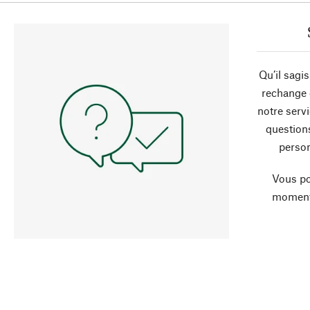
Qu’il sagi
rechange 
notre servi
question
person
Vous po
moment