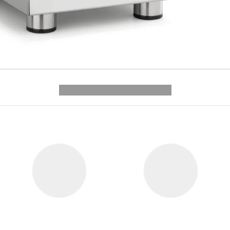
---------- --------------