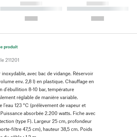
------------
------------
----------- ----------- ----------
----------- ----------- ----------
- -----------
-
--,-- €
--,-- €
le produit
le
211201
er inoxydable, avec bac de vidange. Réservoir
volume env. 2,8 l) en plastique. Chauffage en
n d'ébullition 8-10 bar, température
alement réglable de manière variable.
 l'eau 123 °C (prélèvement de vapeur et
 Puissance absorbée 2.200 watts. Fiche avec
tection (type F). Largeur 25 cm, profondeur
orte-filtre 47,5 cm), hauteur 38,5 cm. Poids
 du câble : 1,2 m.