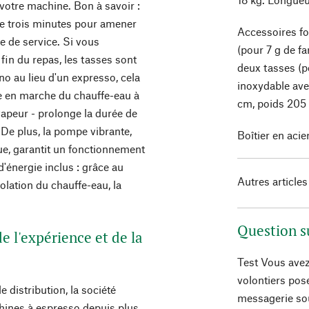
e votre machine. Bon à savoir :
 de trois minutes pour amener
Accessoires fou
re de service. Si vous
(pour 7 g de fa
 fin du repas, les tasses sont
deux tasses (po
ino au lieu d'un expresso, cela
inoxydable ave
se en marche du chauffe-eau à
cm, poids 205 
vapeur - prolonge la durée de
De plus, la pompe vibrante,
Boîtier en acie
ue, garantit un fonctionnement
'énergie inclus : grâce au
Autres articles
lation du chauffe-eau, la
Question s
e l'expérience et de la
Test Vous avez
volontiers pos
 distribution, la société
messagerie so
chines à espresso depuis plus