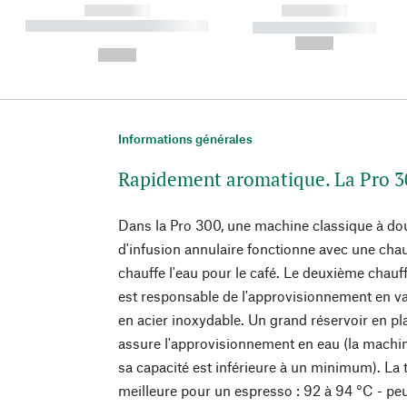
------------
------------
----------- ----------- ----------
----------- -----------
-
--,-- €
--,-- €
Informations générales
Rapidement aromatique. La Pro 3
Dans la Pro 300, une machine classique à do
d'infusion annulaire fonctionne avec une chaud
chauffe l'eau pour le café. Le deuxième chauff
est responsable de l'approvisionnement en va
en acier inoxydable. Un grand réservoir en pla
assure l'approvisionnement en eau (la machi
sa capacité est inférieure à un minimum). La 
meilleure pour un espresso : 92 à 94 °C - p