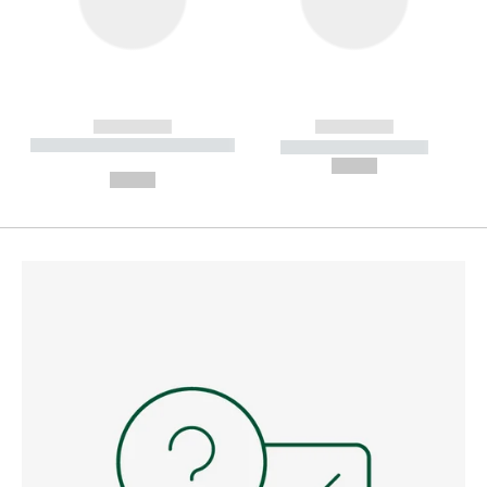
------------
------------
----------- ----------- --------
----------- -----------
---
--,-- €
--,-- €