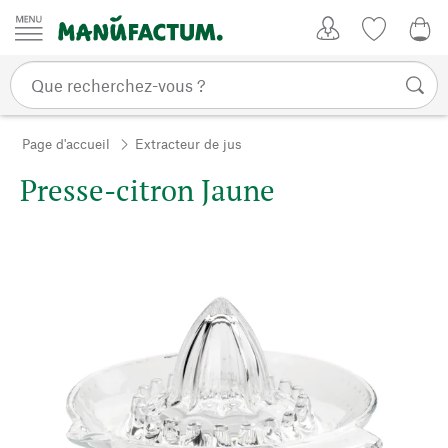
Passer au contenu
Mon compte
Liste de su
0,0
Page d'accueil
Extracteur de jus
Presse-citron Jaune