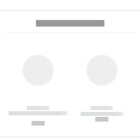
---------- --------------
------------
------------
----------- ----------- --------
----------- -----------
---
--,-- €
--,-- €