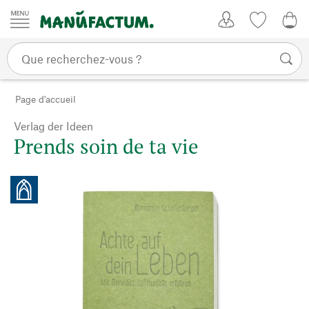
Passer au contenu
Mon compte
Liste de su
0,0
Page d'accueil
Verlag der Ideen
Prends soin de ta vie