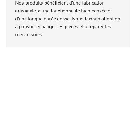
Nos produits bénéficient d'une fabrication
artisanale, d'une fonctionnalité bien pensée et
d'une longue durée de vie. Nous faisons attention
à pouvoir échanger les pièces et à réparer les
Haut de page
mécanismes.
Conscient
La durabilité est au cœur de notre sélection de
produits. Nous misons sur des ingrédients
naturels et des matériaux qui peuvent être
entretenus, ainsi que sur une production
respectueuse des ressources et socialement
responsable.