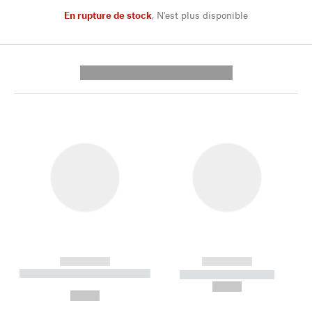
En rupture de stock
,
N'est plus disponible
---------- --------------
------------
------------
----------- ----------- --------
----------- -----------
---
--,-- €
--,-- €