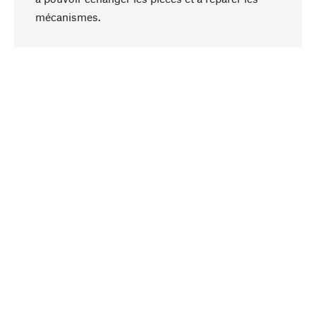
Haut de page
mécanismes.
Conscient
La durabilité est au cœur de notre sélection de
produits. Nous misons sur des ingrédients
naturels et des matériaux qui peuvent être
entretenus, ainsi que sur une production
respectueuse des ressources et socialement
responsable.
Choisi