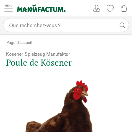
Passer au contenu
Mon compte
Liste de su
0,0
Page d'accueil
Kösener Spielzeug Manufaktur
Poule de Kösener