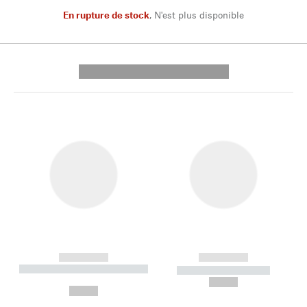
En rupture de stock
,
N'est plus disponible
---------- --------------
------------
------------
----------- ----------- --------
----------- -----------
---
--,-- €
--,-- €