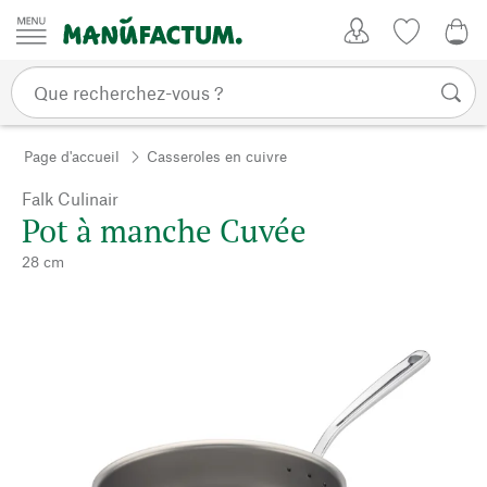
Passer au contenu
Mon compte
Liste de su
0,0
Page d'accueil
Casseroles en cuivre
Falk Culinair
Pot à manche Cuvée
28 cm