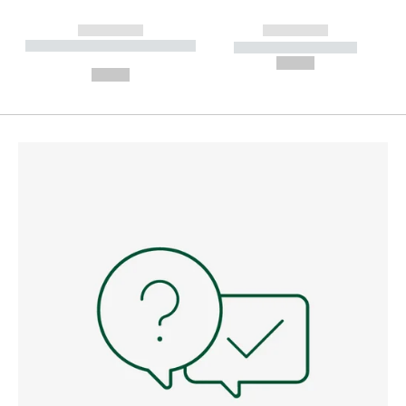
------------
------------
----------- ----------- --------
----------- -----------
---
--,-- €
--,-- €