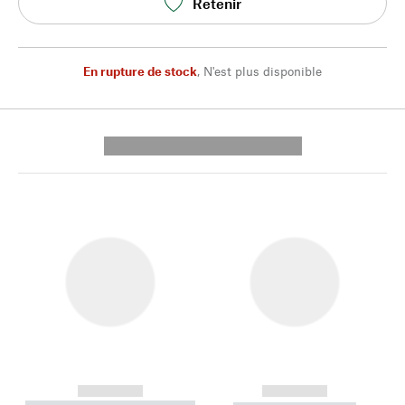
Retenir
En rupture de stock
,
N'est plus disponible
---------- --------------
------------
------------