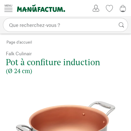
Passer au contenu
Mon compte
Liste de su
0,0
Page d'accueil
Falk Culinair
Pot à confiture induction
(Ø 24 cm)