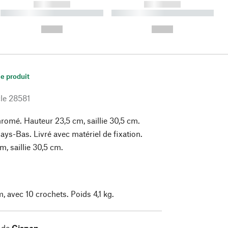
------------
------------
----------- ----------- ----------
----------- ----------- ----------
- -----------
-
--,-- €
--,-- €
le produit
le
28581
hromé. Hauteur 23,5 cm, saillie 30,5 cm.
ays-Bas. Livré avec matériel de fixation.
, saillie 30,5 cm.
, avec 10 crochets. Poids 4,1 kg.
 de
Gispen