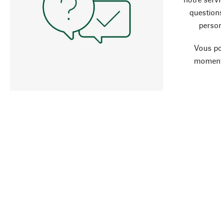
question
person
Vous po
moment