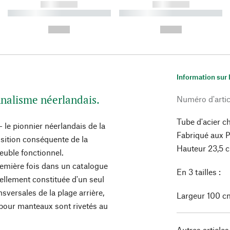
------------
------------
----------- ----------- ----------
----------- ----------- ----------
-
-
--,-- €
--,-- €
Information sur 
onnalisme néerlandais.
Numéro d'artic
Tube d'acier c
le pionnier néerlandais de la
Fabriqué aux P
position conséquente de la
Hauteur 23,5 cm
euble fonctionnel.
emière fois dans un catalogue
En 3 tailles :
ellement constituée d'un seul
nsversales de la plage arrière,
Largeur 100 cm
pour manteaux sont rivetés au
Autres articles