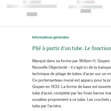
------------
------------
----------- ----------- ----------
----------- -----------
-
--,-- €
--,-- €
Informations générales
Plié à partir d'un tube. Le foncti
Marqué dans sa forme par Willem H. Gispen - 
Nouvelle Objectivité - il s'agit ici de la trans
technique de pliage de tubes d'acier sur un m
Ce portemanteau mural est apparu pour la pr
Gispen en 1933. La forme de base est essenti
tube d'acier, complété par les fines barres tra
soudées proprement à ce tube. Les crochets 
tube par l'arrière.