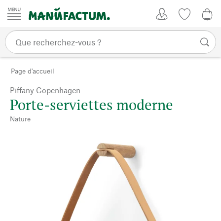
Passer au contenu
Mon compte
Liste de su
0,0
Page d'accueil
Piffany Copenhagen
Porte-serviettes moderne
Nature