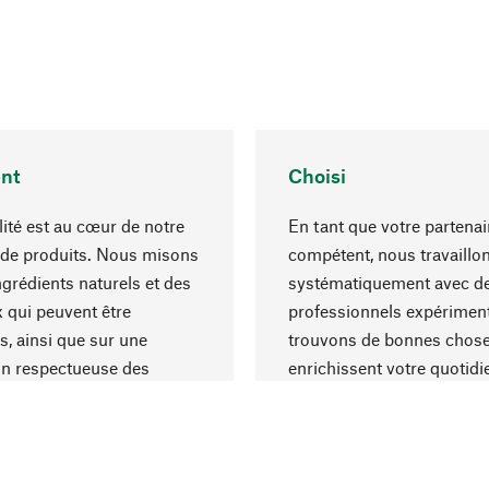
nt
Choisi
lité est au cœur de notre
En tant que votre partenai
 de produits. Nous misons
compétent, nous travaillo
ngrédients naturels et des
systématiquement avec d
 qui peuvent être
professionnels expériment
s, ainsi que sur une
trouvons de bonnes chose
on respectueuse des
enrichissent votre quotidi
s et socialement
un choix optimal de matér
ble.
une excellente fabrication.