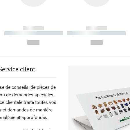
------------
------------
----------- ----------- ----------
----------- ----------- ----------
-
-
--,-- €
--,-- €
Service client
sse de conseils, de pièces de
ou de demandes spéciales,
ce clientèle traite toutes vos
s et demandes de manière
nalisée et approfondie.