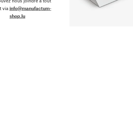
uvez nous joindre à tout
 via
info@manufactum-
shop.lu