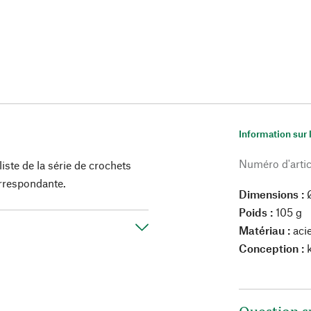
Information sur 
Numéro d'artic
ste de la série de crochets
rrespondante.
Dimensions :
Ø
Poids :
105 g
Matériau :
acie
Conception :
k