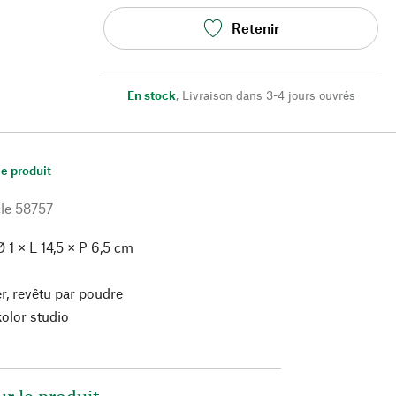
Retenir
En stock
,
Livraison dans 3-4 jours ouvrés
le produit
le
58757
 1 × L 14,5 × P 6,5 cm
r, revêtu par poudre
olor studio