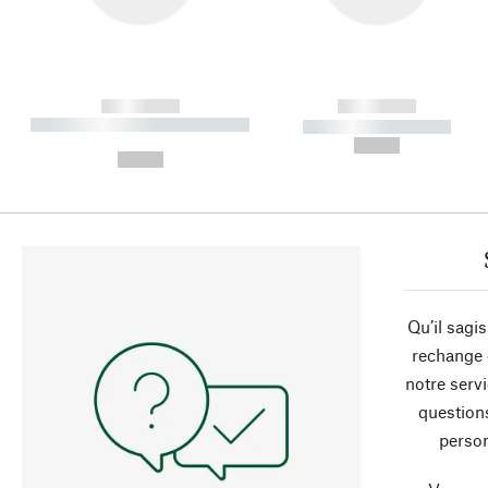
------------
------------
----------- ----------- ----------
----------- -----------
-
--,-- €
--,-- €
Qu’il sagi
rechange 
notre servi
question
person