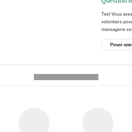
Question s
Test Vous avez
volontiers pos
messagerie so
Poser une
---------- --------------